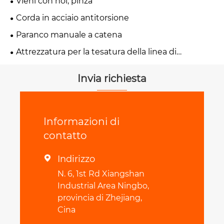
Vieni con noi, pinza
Corda in acciaio antitorsione
Paranco manuale a catena
Attrezzatura per la tesatura della linea di
trasmissione
Invia richiesta
Informazioni di
contatto
Indirizzo

N. 6, 1st Rd Xiangshan
Industrial Area Ningbo,
provincia di Zhejiang,
Cina