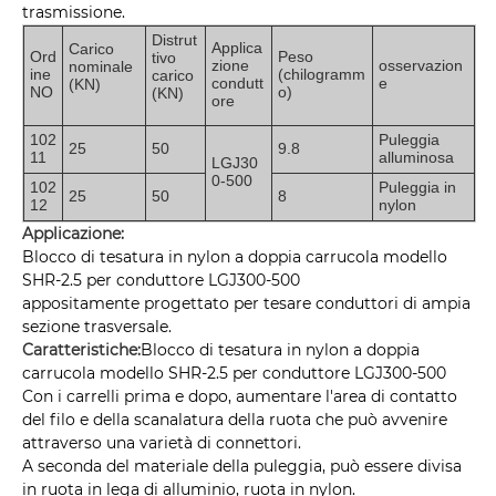
trasmissione.
Distrut
Applica
Carico
Ord
Peso
tivo
zione
osservazion
nominale
ine
(chilogramm
carico
condutt
e
(KN)
NO
o)
(KN)
ore
102
Puleggia
25
50
9.8
11
alluminosa
LGJ30
0-500
102
Puleggia in
25
50
8
12
nylon
Applicazione:
Blocco di tesatura in nylon a doppia carrucola modello
SHR-2.5 per conduttore LGJ300-500
appositamente progettato per tesare conduttori di ampia
sezione trasversale.
Caratteristiche:
Blocco di tesatura in nylon a doppia
carrucola modello SHR-2.5 per conduttore LGJ300-500
Con i carrelli prima e dopo, aumentare l'area di contatto
del filo e della scanalatura della ruota che può avvenire
attraverso una varietà di connettori.
A seconda del materiale della puleggia, può essere divisa
in ruota in lega di alluminio, ruota in nylon.