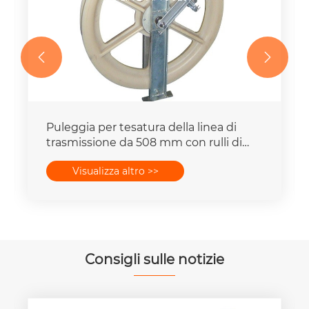


Blocco di tesatura della linea di
trasmissione a 3 pulegge a tre ruote
conduttrici
Visualizza altro >>
Consigli sulle notizie