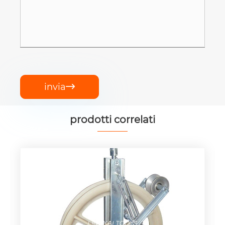
invia

prodotti correlati