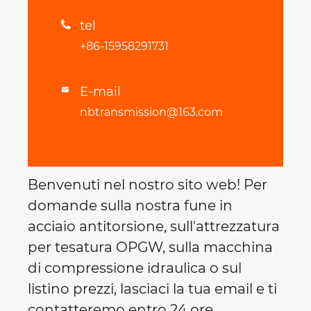
tel

+86-15958291731
E-mail

nbtransmission@163.com
Benvenuti nel nostro sito web! Per
domande sulla nostra fune in
acciaio antitorsione, sull'attrezzatura
per tesatura OPGW, sulla macchina
di compressione idraulica o sul
listino prezzi, lasciaci la tua email e ti
contatteremo entro 24 ore.