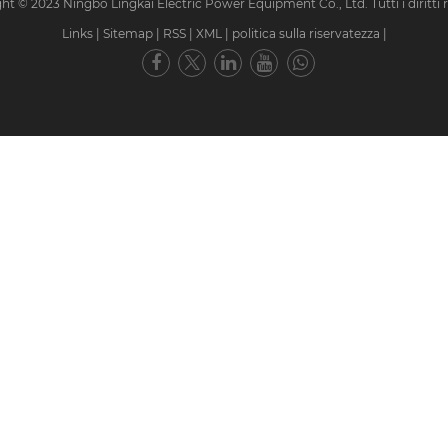
ht © 2023 Ningbo Lingkai Electric Power Equipment Co., Ltd. Tutti i diritti ri
Links
|
Sitemap
|
RSS
|
XML
|
politica sulla riservatezza
|