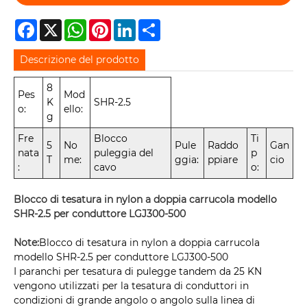
Facebook
X
WhatsApp
Pinterest
LinkedIn
Share
Descrizione del prodotto
8
Pes
Mod
K
SHR-2.5
o:
ello:
g
Fre
Blocco
Ti
5
No
Pule
Raddo
Gan
nata
puleggia del
p
T
me:
ggia:
ppiare
cio
:
cavo
o:
Blocco di tesatura in nylon a doppia carrucola modello
SHR-2.5 per conduttore LGJ300-500
Note:
Blocco di tesatura in nylon a doppia carrucola
modello SHR-2.5 per conduttore LGJ300-500
I paranchi per tesatura di pulegge tandem da 25 KN
vengono utilizzati per la tesatura di conduttori in
condizioni di grande angolo o angolo sulla linea di