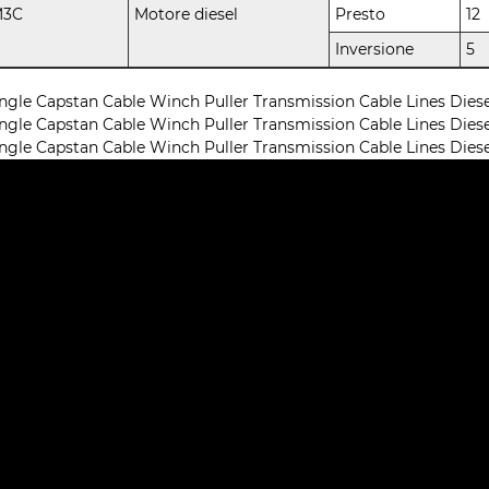
M3C
Motore diesel
Presto
12
Inversione
5