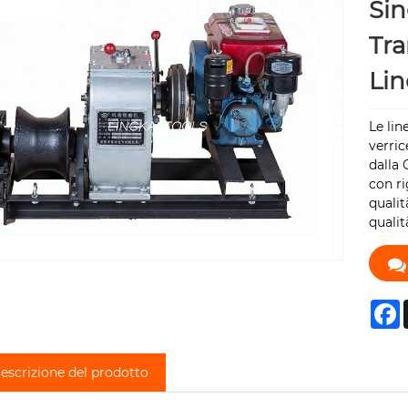
Sin
Tra
Lin
Le lin
verric
dalla 
con ri
qualit
qualit
F
escrizione del prodotto