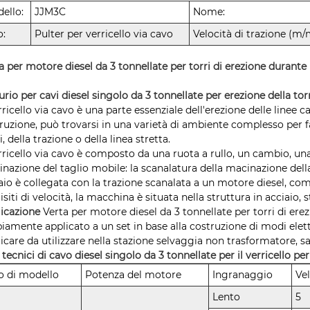
ello:
JJM3C
Nome:
o:
Pulter per verricello via cavo
Velocità di trazione (m/
a per motore diesel da 3 tonnellate per torri di erezione durante 
urio per cavi diesel singolo da 3 tonnellate per erezione della to
erricello via cavo è una parte essenziale dell'erezione delle linee ca
ruzione, può trovarsi in una varietà di ambiente complesso per f
li, della trazione o della linea stretta.
erricello via cavo è composto da una ruota a rullo, un cambio, una 
nazione del taglio mobile: la scanalatura della macinazione della 
aio è collegata con la trazione scanalata a un motore diesel, com
isiti di velocità, la macchina è situata nella struttura in acciaio
licazione
Verta per motore diesel da 3 tonnellate per torri di ere
amente applicato a un set in base alla costruzione di modi elettric
icare da utilizzare nella stazione selvaggia non trasformatore, sa
 tecnici di cavo diesel singolo da 3 tonnellate per il verricello per
o di modello
Potenza del motore
Ingranaggio
Ve
Lento
5