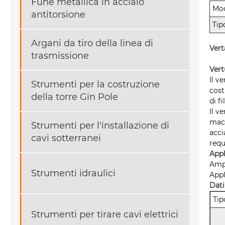
Fune metallica in acciaio
Mod
antitorsione
Tip
Argani da tiro della linea di
Vert
trasmissione
Vert
Il v
Strumenti per la costruzione
cost
della torre Gin Pole
di fi
Il v
maci
Strumenti per l'installazione di
acci
cavi sotterranei
requ
App
Ampi
Strumenti idraulici
Appl
Dati
Tip
Strumenti per tirare cavi elettrici