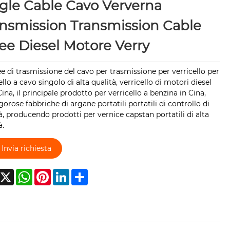
gle Cable Cavo Ververna
nsmission Transmission Cable
ee Diesel Motore Verry
ee di trasmissione del cavo per trasmissione per verricello per
ello a cavo singolo di alta qualità, verricello di motori diesel
Cina, il principale prodotto per verricello a benzina in Cina,
gorose fabbriche di argane portatili portatili di controllo di
à, producendo prodotti per vernice capstan portatili di alta
à.
Invia richiesta
acebook
X
WhatsApp
Pinterest
LinkedIn
Share