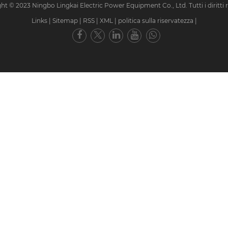
ht © 2023 Ningbo Lingkai Electric Power Equipment Co., Ltd. Tutti i diritti ri
Links
|
Sitemap
|
RSS
|
XML
|
politica sulla riservatezza
|