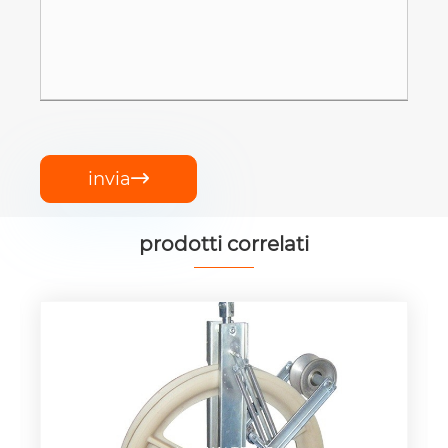
invia

prodotti correlati