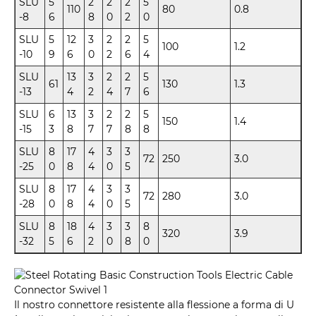
SLU
5
2
2
2
5
110
80
0.8
-8
6
8
0
2
0
SLU
5
12
3
2
2
5
100
1.2
-10
9
6
0
2
6
4
SLU
13
3
2
2
5
61
130
1.3
-13
4
2
4
7
6
SLU
6
13
3
2
2
5
150
1.4
-15
3
8
7
7
8
8
SLU
8
17
4
3
3
72
250
3.0
-25
0
8
4
0
5
SLU
8
17
4
3
3
72
280
3.0
-28
0
8
4
0
5
SLU
8
18
4
3
3
8
320
3.9
-32
5
6
2
0
8
0
Il nostro connettore resistente alla flessione a forma di U