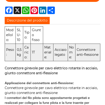
Facebook
X
WhatsApp
Pinterest
LinkedIn
Share
Descrizione del prodotto
Mod
SL
Giunt
Tip
ellol
U-
o
o:
o:
10
fisso
Ca
Mat
No
Peso
0,5
Acciaio
Connettore
ric
1T
erial
m
:
kg
legato
anti-flessione
o:
e:
e:
Connettore girevole per cavo elettrico rotante in acciaio,
giunto connettore anti-flessione
Applicazione del connettore anti-flessione:
Connettore girevole per cavo elettrico rotante in acciaio,
giunto connettore anti-flessione
I connettori del filo pilota sono appositamente progettati e
realizzati per collegare la fune pilota e la fune traente per