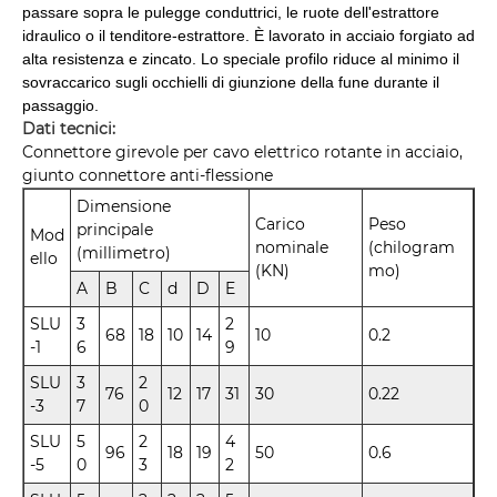
passare sopra le pulegge conduttrici, le ruote dell'estrattore
idraulico o il tenditore-estrattore. È lavorato in acciaio forgiato ad
alta resistenza e zincato. Lo speciale profilo riduce al minimo il
sovraccarico sugli occhielli di giunzione della fune durante il
passaggio.
Dati tecnici:
Connettore girevole per cavo elettrico rotante in acciaio,
giunto connettore anti-flessione
Dimensione
Carico
Peso
principale
Mod
nominale
(chilogram
(millimetro)
ello
(KN)
mo)
A
B
C
d
D
E
SLU
3
2
68
18
10
14
10
0.2
-1
6
9
SLU
3
2
76
12
17
31
30
0.22
-3
7
0
SLU
5
2
4
96
18
19
50
0.6
-5
0
3
2