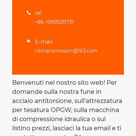
tel

+86-15958291731
E-mail

nbtransmission@163.com
Benvenuti nel nostro sito web! Per
domande sulla nostra fune in
acciaio antitorsione, sull'attrezzatura
per tesatura OPGW, sulla macchina
di compressione idraulica o sul
listino prezzi, lasciaci la tua email e ti