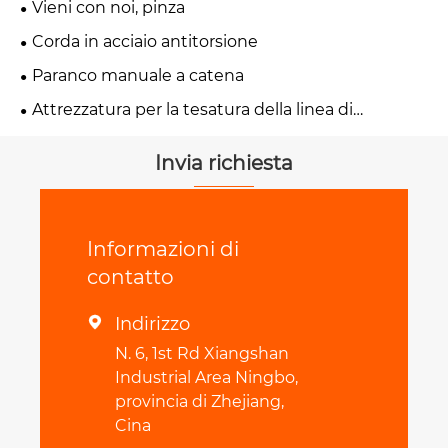
Vieni con noi, pinza
Corda in acciaio antitorsione
Paranco manuale a catena
Attrezzatura per la tesatura della linea di
trasmissione
Invia richiesta
Informazioni di
contatto
Indirizzo

N. 6, 1st Rd Xiangshan
Industrial Area Ningbo,
provincia di Zhejiang,
Cina