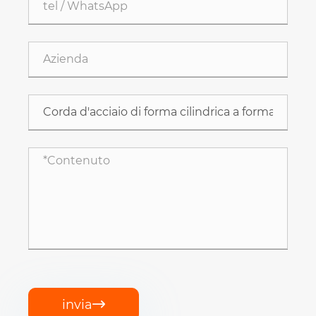
invia
