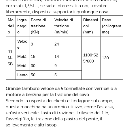
correlati, 1,3,5T...., se siete interessati a noi, trovateci
liberamente, disposti a supportarti qualunque cosa.
Mo
Ingra
Forza di
Velocità di
Dimensi
Peso
dell
naggi
trazione
trazione
oni
(chilogram
o
o
(KN)
(m/min)
(mm)
mo)
Veloc
9
24
e
JJ
1100*52
Metà
15
14
M-
130
5*600
5B
Metà
30
9
Lento
50
5
Grande tamburo veloce da 5 tonnellate con verricello a
motore a benzina per la trazione del cavo
Secondo la risposta dei clienti e l'indagine sul campo,
questa macchina ha un ampio utilizzo, come l'asta su,
un'asta verticale, l'asta di trazione, il rilascio del filo,
l'avvolgifilo, la trazione della piastra del ponte, il
sollevamento e altri scopi.