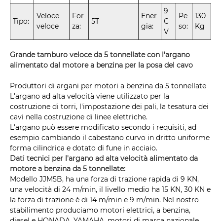
9
Veloce
For
Ener
Pe
130
Tipo:
5T
C
veloce
za:
gia:
so:
Kg
V
Grande tamburo veloce da 5 tonnellate con l'argano
alimentato dal motore a benzina per la posa del cavo
Produttori di argani per motori a benzina da 5 tonnellate
L'argano ad alta velocità viene utilizzato per la
costruzione di torri, l'impostazione dei pali, la tesatura dei
cavi nella costruzione di linee elettriche.
L'argano può essere modificato secondo i requisiti, ad
esempio cambiando il cabestano curvo in dritto uniforme
forma cilindrica e dotato di fune in acciaio.
Dati tecnici per l'argano ad alta velocità alimentato da
motore a benzina da 5 tonnellate:
Modello JJM5B, ha una forza di trazione rapida di 9 KN,
una velocità di 24 m/min, il livello medio ha 15 KN, 30 KN e
la forza di trazione è di 14 m/min e 9 m/min. Nel nostro
stabilimento produciamo motori elettrici, a benzina,
diesel e HONADA, YAMAHA, motori di marca nazionale,