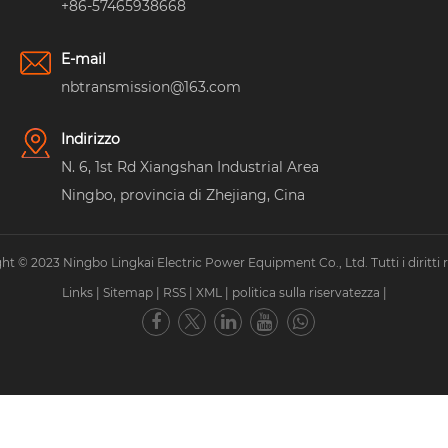
+86-57465938668
E-mail
nbtransmission@163.com
Indirizzo
N. 6, 1st Rd Xiangshan Industrial Area
Ningbo, provincia di Zhejiang, Cina
ht © 2023 Ningbo Lingkai Electric Power Equipment Co., Ltd. Tutti i diritti ri
Links
|
Sitemap
|
RSS
|
XML
|
politica sulla riservatezza
|