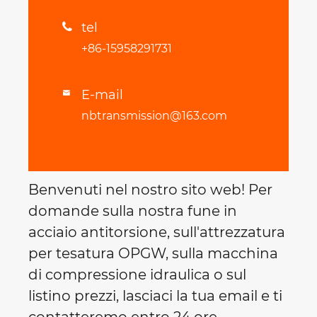
tel

+86-15958291731
E-mail

nbtransmission@163.com
Benvenuti nel nostro sito web! Per
domande sulla nostra fune in
acciaio antitorsione, sull'attrezzatura
per tesatura OPGW, sulla macchina
di compressione idraulica o sul
listino prezzi, lasciaci la tua email e ti