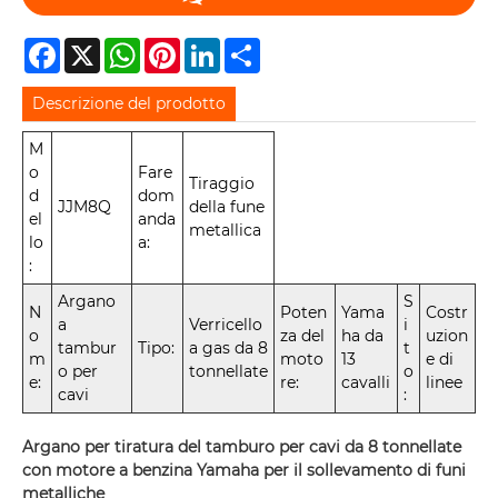
Facebook
X
WhatsApp
Pinterest
LinkedIn
Share
Descrizione del prodotto
M
o
Fare
Tiraggio
d
dom
JJM8Q
della fune
el
anda
metallica
lo
a:
:
Argano
S
N
Poten
Yama
Costr
a
Verricello
i
o
za del
ha da
uzion
tambur
Tipo:
a gas da 8
t
m
moto
13
e di
o per
tonnellate
o
e:
re:
cavalli
linee
cavi
:
Argano per tiratura del tamburo per cavi da 8 tonnellate
con motore a benzina Yamaha per il sollevamento di funi
metalliche