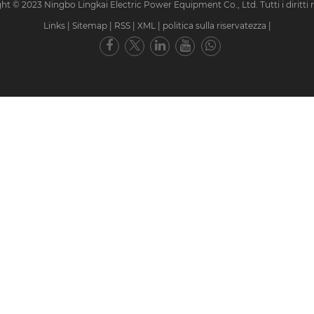
ht © 2023 Ningbo Lingkai Electric Power Equipment Co., Ltd. Tutti i diritti ri
Links
|
Sitemap
|
RSS
|
XML
|
politica sulla riservatezza
|