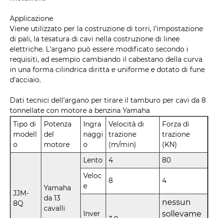
Applicazione
Viene utilizzato per la costruzione di torri, l'impostazione
di pali, la tesatura di cavi nella costruzione di linee
elettriche. L'argano può essere modificato secondo i
requisiti, ad esempio cambiando il cabestano della curva
in una forma cilindrica diritta e uniforme e dotato di fune
d'acciaio.
Dati tecnici dell'argano per tirare il tamburo per cavi da 8
tonnellate con motore a benzina Yamaha
Tipo di
Potenza
Ingra
Velocità di
Forza di
modell
del
naggi
trazione
trazione
o
motore
o
(m/min)
(KN)
Lento
4
80
Veloc
8
4
e
Yamaha
JJM-
da 13
nessun
8Q
cavalli
Inver
sollevame