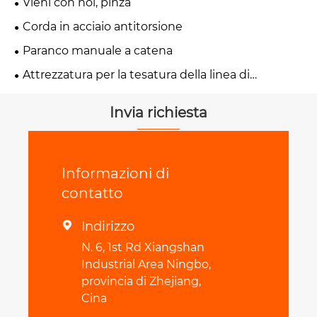
Vieni con noi, pinza
Corda in acciaio antitorsione
Paranco manuale a catena
Attrezzatura per la tesatura della linea di
trasmissione
Invia richiesta
Informazioni di
contatto
Indirizzo

N. 6, 1st Rd Xiangshan
Industrial Area Ningbo,
provincia di Zhejiang,
Cina