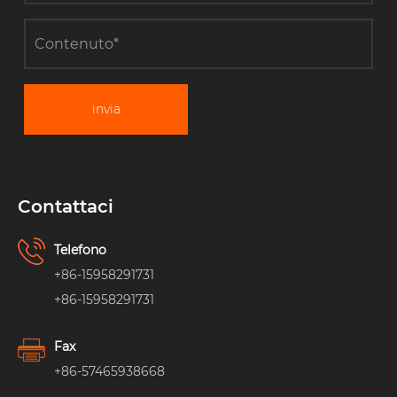
invia
Contattaci
Telefono
+86-15958291731
+86-15958291731
Fax
+86-57465938668