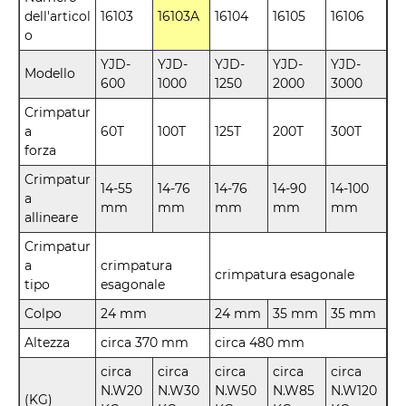
dell'articol
16103
16103A
16104
16105
16106
o
YJD-
YJD-
YJD-
YJD-
YJD-
Modello
600
1000
1250
2000
3000
Crimpatur
a
60T
100T
125T
200T
300T
forza
Crimpatur
14-55
14-76
14-76
14-90
14-100
a
mm
mm
mm
mm
mm
allineare
Crimpatur
a
crimpatura
crimpatura esagonale
tipo
esagonale
Colpo
24 mm
24 mm
35 mm
35 mm
Altezza
circa 370 mm
circa 480 mm
circa
circa
circa
circa
circa
N.W20
N.W30
N.W50
N.W85
N.W120
(KG)