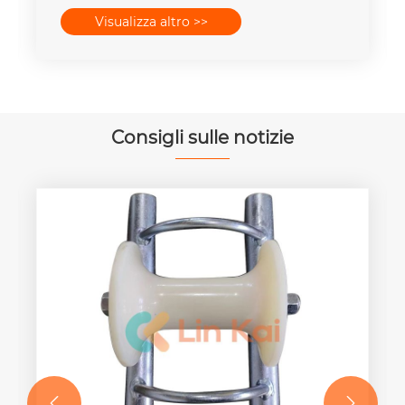
mette la capacità della forza 16-
Visualizza altro >>
400mm2 degli insiemi 25T-300T
Consigli sulle notizie

