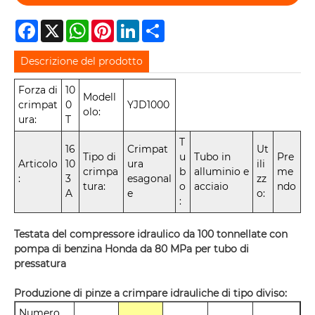
Facebook
X
WhatsApp
Pinterest
LinkedIn
Share
Descrizione del prodotto
Forza di
10
Modell
crimpat
0
YJD1000
olo:
ura:
T
T
16
Crimpat
Ut
Tipo di
u
Tubo in
Pre
Articolo
10
ura
ili
crimpa
b
alluminio e
me
:
3
esagonal
zz
tura:
o
acciaio
ndo
A
e
o:
:
Testata del compressore idraulico da 100 tonnellate con
pompa di benzina Honda da 80 MPa per tubo di
pressatura
Produzione di pinze a crimpare idrauliche di tipo diviso:
Numero