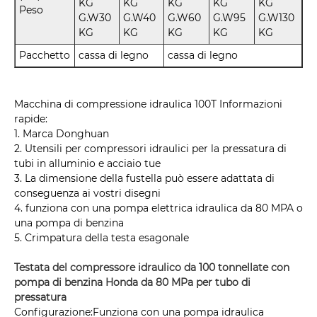
KG
KG
KG
KG
KG
Peso
G.W30
G.W40
G.W60
G.W95
G.W130
KG
KG
KG
KG
KG
Pacchetto
cassa di legno
cassa di legno
Macchina di compressione idraulica 100T Informazioni
rapide:
1. Marca Donghuan
2. Utensili per compressori idraulici per la pressatura di
tubi in alluminio e acciaio tue
3. La dimensione della fustella può essere adattata di
conseguenza ai vostri disegni
4. funziona con una pompa elettrica idraulica da 80 MPA o
una pompa di benzina
5. Crimpatura della testa esagonale
Testata del compressore idraulico da 100 tonnellate con
pompa di benzina Honda da 80 MPa per tubo di
pressatura
Configurazione:Funziona con una pompa idraulica