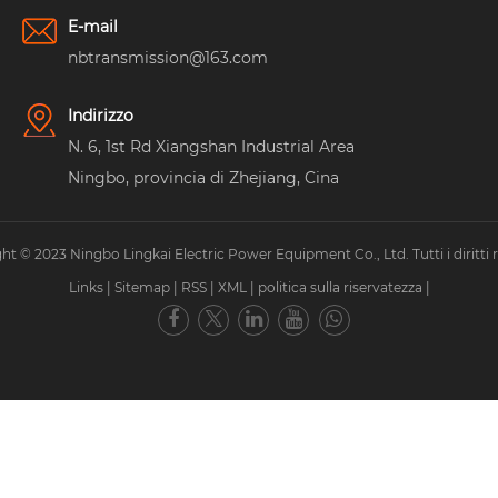
E-mail
nbtransmission@163.com
Indirizzo
N. 6, 1st Rd Xiangshan Industrial Area
Ningbo, provincia di Zhejiang, Cina
ht © 2023 Ningbo Lingkai Electric Power Equipment Co., Ltd. Tutti i diritti ri
Links
|
Sitemap
|
RSS
|
XML
|
politica sulla riservatezza
|