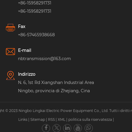
+86-15958291731
+86-15958291731
Fax
+86-57465938668
E-mail
nbtransmission@163.com
Indirizzo
N. 6, 1st Rd Xiangshan Industrial Area
Ningbo, provincia di Zhejiang, Cina
ht © 2023 Ningbo Lingkai Electric Power Equipment Co., Ltd. Tutti i diritti ri
Links
|
Sitemap
|
RSS
|
XML
|
politica sulla riservatezza
|