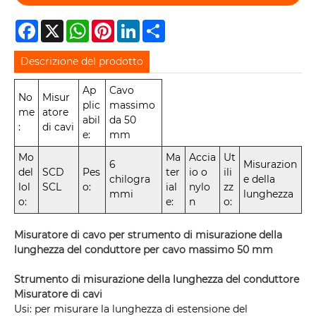
Facebook
X
WhatsApp
Pinterest
LinkedIn
Share
Descrizione del prodotto
Ap
Cavo
No
Misur
plic
massimo
me
atore
abil
da 50
:
di cavi
e:
mm
Mo
Ma
Accia
Ut
6
Misurazion
del
SCD
Pes
ter
io o
ili
chilogra
e della
lol
SCL
o:
ial
nylo
zz
mmi
lunghezza
o:
e:
n
o:
Misuratore di cavo per strumento di misurazione della
lunghezza del conduttore per cavo massimo 50 mm
Strumento di misurazione della lunghezza del conduttore
Misuratore di cavi
Usi: per misurare la lunghezza di estensione del