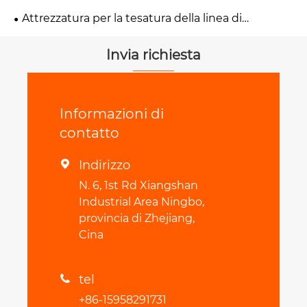
Attrezzatura per la tesatura della linea di
trasmissione
Invia richiesta
Informazioni di
contatto
Indirizzo

N. 6, 1st Rd Xiangshan
Industrial Area Ningbo,
provincia di Zhejiang,
Cina
tel

+86-15958291731