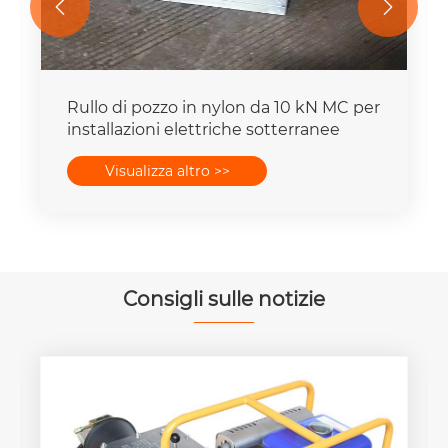


Rulli tiracavi in ​​linea retta con capacità
di 10 kN
Visualizza altro >>
Consigli sulle notizie