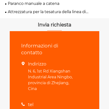
Paranco manuale a catena
Attrezzatura per la tesatura della linea di
trasmissione
Invia richiesta
Informazioni di
contatto
Indirizzo

N. 6, 1st Rd Xiangshan
Industrial Area Ningbo,
provincia di Zhejiang,
Cina
tel
