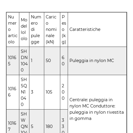
Nu
Num
Caric
P
Mo
mer
ero
o
es
del
o
di
nomi
o
Caratteristiche
lol
artic
pule
nale
(k
olo
olo
gge
(kN)
g)
SH
1016
DN
6
1
50
Puleggia in nylon MC
5
104
0
0
SH
SQ
2
1016
N1
3
105
0
6
04
0
Centrale: puleggia in
0
nylon MC Conduttore:
puleggia in nylon rivestita
SH
in gomma
W
3
1016
QN
5
180
3
7
104
0