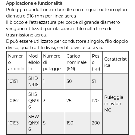
Applicazione e funzionalità
Puleggia conduttrice in bundle con cinque ruote in nylon
diametro 916 mm per linea aerea
Il blocco e l'attrezzatura per corde di grande diametro
vengono utilizzati per rilasciare il filo nella linea di
trasmissione aerea.
E può essere utilizzato per conduttore singolo, filo doppio
diviso, quattro fili divisi, sei fili divisi e così via.
Numer
Mod
Numero
Carico
Pes
Caratterist
o
ellolo
di
nominale
o
ica
articolo
lo
pulegge
(kN)
(kg)
SHD
10151
1
50
51
N916
SHS
Puleggia
10152
QN91
3
75
120
in nylon
6
MC
SHW
10153
QN91
5
150
200
6