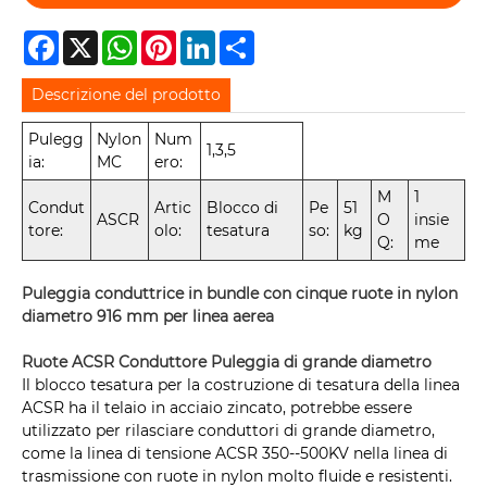
Facebook
X
WhatsApp
Pinterest
LinkedIn
Share
Descrizione del prodotto
Pulegg
Nylon
Num
1,3,5
ia:
MC
ero:
M
1
Condut
Artic
Blocco di
Pe
51
ASCR
O
insie
tore:
olo:
tesatura
so:
kg
Q:
me
Puleggia conduttrice in bundle con cinque ruote in nylon
diametro 916 mm per linea aerea
Ruote ACSR Conduttore Puleggia di grande diametro
Il blocco tesatura per la costruzione di tesatura della linea
ACSR ha il telaio in acciaio zincato, potrebbe essere
utilizzato per rilasciare conduttori di grande diametro,
come la linea di tensione ACSR 350--500KV nella linea di
trasmissione con ruote in nylon molto fluide e resistenti.