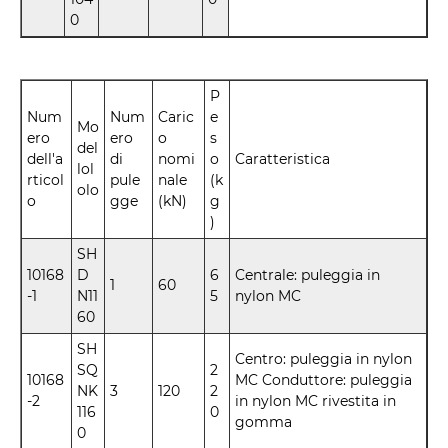
0
P
Num
Num
Caric
e
Mo
ero
ero
o
s
del
dell'a
di
nomi
o
Caratteristica
lol
rticol
pule
nale
(k
olo
o
gge
(kN)
g
)
SH
10168
D
6
Centrale: puleggia in
1
60
-1
N11
5
nylon MC
60
SH
Centro: puleggia in nylon
SQ
2
10168
MC Conduttore: puleggia
NK
3
120
2
-2
in nylon MC rivestita in
116
0
gomma
0