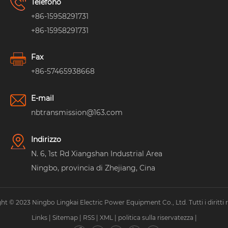
Telefono
+86-15958291731
+86-15958291731
Fax
+86-57465938668
E-mail
nbtransmission@163.com
Indirizzo
N. 6, 1st Rd Xiangshan Industrial Area
Ningbo, provincia di Zhejiang, Cina
ht © 2023 Ningbo Lingkai Electric Power Equipment Co., Ltd. Tutti i diritti ri
Links
|
Sitemap
|
RSS
|
XML
|
politica sulla riservatezza
|