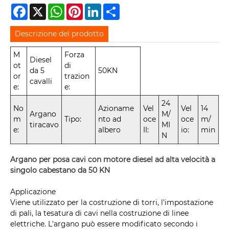
Facebook
X
WhatsApp
Pinterest
LinkedIn
Share
Descrizione del prodotto
M
Forza
Diesel
ot
di
da 5
50KN
or
trazion
cavalli
e:
e:
24
No
Azioname
Vel
Vel
14
Argano
M/
m
Tipo:
nto ad
oce
oce
m/
tiracavo
MI
e:
albero
II:
io:
min
N
Argano per posa cavi con motore diesel ad alta velocità a
singolo cabestano da 50 KN
Applicazione
Viene utilizzato per la costruzione di torri, l'impostazione
di pali, la tesatura di cavi nella costruzione di linee
elettriche. L'argano può essere modificato secondo i