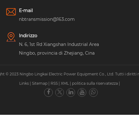
E-mail
nbtransmission@163.com
Indirizzo
N. 6, 1st Rd Xiangshan Industrial Area
Ningbo, provincia di Zhejiang, Cina
ht © 2023 Ningbo Lingkai Electric Power Equipment Co., Ltd. Tutti i diritti ri
Links
|
Sitemap
|
RSS
|
XML
|
politica sulla riservatezza
|