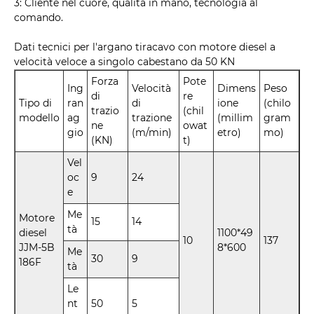
3: Cliente nel cuore, qualità in mano, tecnologia al
comando.
Dati tecnici per l'argano tiracavo con motore diesel a
velocità veloce a singolo cabestano da 50 KN
Forza
Pote
Ing
Velocità
Dimens
Peso
di
re
Tipo di
ran
di
ione
(chilo
trazio
(chil
modello
ag
trazione
(millim
gram
ne
owat
gio
(m/min)
etro)
mo)
(KN)
t)
Vel
oc
9
24
e
Me
Motore
15
14
tà
diesel
1100*49
10
137
JJM-5B
8*600
Me
30
9
186F
tà
Le
nt
50
5