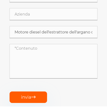
invia
