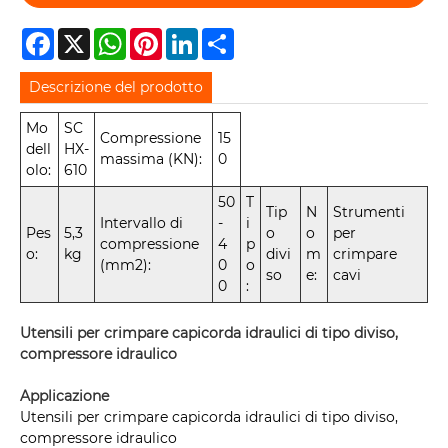
Facebook
X
WhatsApp
Pinterest
LinkedIn
Share
Descrizione del prodotto
Mo
SC
Compressione
15
dell
HX-
massima (KN):
0
olo:
610
50
T
Tip
N
Strumenti
Intervallo di
-
i
Pes
5,3
o
o
per
compressione
4
p
o:
kg
divi
m
crimpare
(mm2):
0
o
so
e:
cavi
0
:
Utensili per crimpare capicorda idraulici di tipo diviso,
compressore idraulico
Applicazione
Utensili per crimpare capicorda idraulici di tipo diviso,
compressore idraulico