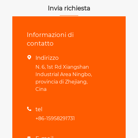
Invia richiesta
Informazioni di
contatto
Indirizzo

N. 6, 1st Rd Xiangshan
Industrial Area Ningbo,
provincia di Zhejiang,
Cina
tel

+86-15958291731
