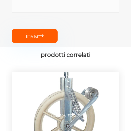
invia

prodotti correlati