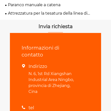
Paranco manuale a catena
Attrezzatura per la tesatura della linea di
trasmissione
Invia richiesta
Informazioni di
contatto
Indirizzo

N. 6, 1st Rd Xiangshan
Industrial Area Ningbo,
provincia di Zhejiang,
Cina
tel
