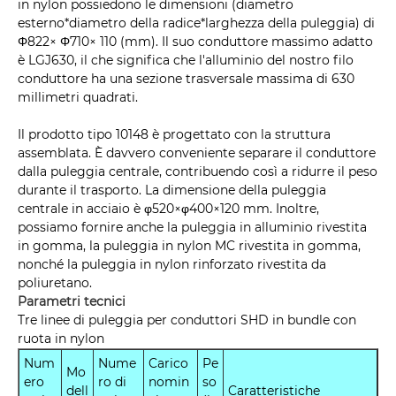
in nylon possiedono le dimensioni (diametro
esterno*diametro della radice*larghezza della puleggia) di
Φ822× Φ710× 110 (mm). Il suo conduttore massimo adatto
è LGJ630, il che significa che l'alluminio del nostro filo
conduttore ha una sezione trasversale massima di 630
millimetri quadrati.
Il prodotto tipo 10148 è progettato con la struttura
assemblata. È davvero conveniente separare il conduttore
dalla puleggia centrale, contribuendo così a ridurre il peso
durante il trasporto. La dimensione della puleggia
centrale in acciaio è φ520×φ400×120 mm. Inoltre,
possiamo fornire anche la puleggia in alluminio rivestita
in gomma, la puleggia in nylon MC rivestita in gomma,
nonché la puleggia in nylon rinforzato rivestita da
poliuretano.
Parametri tecnici
Tre linee di puleggia per conduttori SHD in bundle con
ruota in nylon
Num
Nume
Carico
Pe
Mo
ero
ro di
nomin
so
dell
Caratteristiche