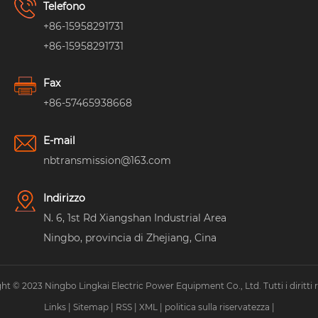
Telefono
+86-15958291731
+86-15958291731
Fax
+86-57465938668
E-mail
nbtransmission@163.com
Indirizzo
N. 6, 1st Rd Xiangshan Industrial Area
Ningbo, provincia di Zhejiang, Cina
ht © 2023 Ningbo Lingkai Electric Power Equipment Co., Ltd. Tutti i diritti ri
Links
|
Sitemap
|
RSS
|
XML
|
politica sulla riservatezza
|