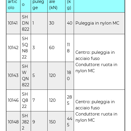
artic
puleg
ale
(k
o
olo
ge
(kN)
g)
SH
10141
DN
1
30
40
Puleggia in nylon MC
822
SH
SQ
11
10142
3
60
N8
8
Centro: puleggia in
22
acciaio fuso
Conduttore: ruota in
SH
nylon MC
W
18
10143
5
120
QN
0
822
SH
28
10146
Q8
7
120
Centro: puleggia in
5
22
acciaio fuso
Conduttore: ruota in
SH
44
nylon MC
10148
J82
9
150
5
2