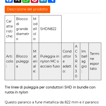
Descrizione del prodotto
Blocco
M
Car
di
od
atte
grande
ell
SHDN822
risti
diametr
ol
che:
o
o:
A
M
Cond
C
Im
Termi
Arti
Blocco
at
Puleggia in
uttor
S
ball
ne
colo
puleggi
eri
nylon MC o
e
R
ag
espor
:
a
al
acciaio fuso
adatt
6
gio
tato
e:
o:
3
:
0
Tre linee di puleggia per conduttori SHD in bundle con
ruota in nylon
Questo paranco a fune metallica da 822 mm e il paranco